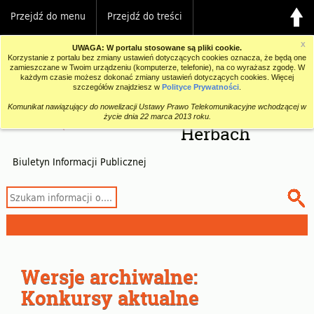
Przejdź do menu
Przejdź do treści
Przejdź do wyszukiwarki
UWAGA: W portalu stosowane są pliki cookie.
Gminna
Polityce Prywatności
Biblioteka
Komunikat nawiązujący do nowelizacji Ustawy Prawo Telekomunikacyjne wchodzącej w
Publiczna w
życie dnia 22 marca 2013 roku.
Herbach
Biuletyn Informacji Publicznej
Wersje archiwalne:
Konkursy aktualne